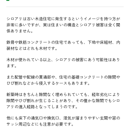
シロアリは古い木造住宅に発生するというイメージを持つ方が
非常に多いですが、実は住まいの構造とシロアリ被害は全く関
係ありません。
鉄骨や鉄筋コンクリートの住宅であっても、下地や床組材、内
装材などはどれも木材です。
木材が使われている以上、シロアリの被害にあう可能性はあり
ます。
また配管や配線の貫通部や、住宅の基礎コンクリートの隙間や
ひび割れなどから侵入するケースもあります。
新築時はきちんと隙間なく埋められていても、経年劣化により
隙間やひび割れが生じることがあり、その僅かな隙間でもシロ
アリの進入経路となってしまうのです。
他にも床下の通気口や換気口、湿気が溜まりやすい玄関や窓の
サッシ周辺などにも注意が必要です。